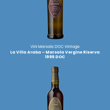
Le
opzioni
possono
essere
scelte
nella
pagina
del
Vini Marsala DOC Vintage
prodotto
La Villa Araba – Marsala Vergine Riserva
1995 DOC
Questo
prodotto
ha
più
varianti.
Le
opzioni