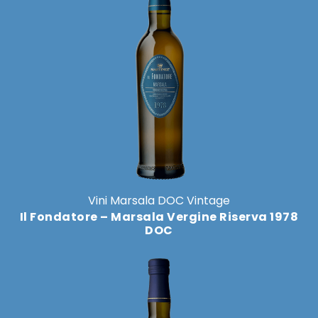
ha
più
varianti.
Le
opzioni
possono
essere
scelte
nella
pagina
del
Vini Marsala DOC Vintage
prodotto
Il Fondatore – Marsala Vergine Riserva 1978
DOC
Questo
prodotto
ha