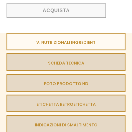
-
Marsala
ACQUISTA
Superiore
Riserva
2007
Secco
V. NUTRIZIONALI INGREDIENTI
DOC
quantità
SCHEDA TECNICA
FOTO PRODOTTO HD
ETICHETTA RETROETICHETTA
INDICAZIONI DI SMALTIMENTO