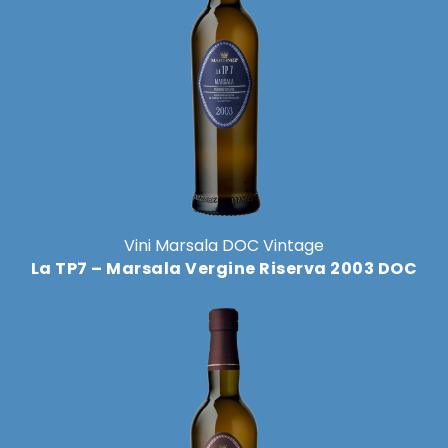
più
varianti.
Le
opzioni
possono
essere
scelte
nella
pagina
del
Vini Marsala DOC Vintage
prodotto
La TP7 – Marsala Vergine Riserva 2003 DOC
Questo
prodotto
ha
più
varianti.