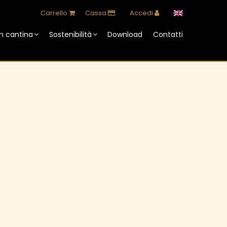
Carrello
Cassa
Accedi
n cantina
Sostenibilità
Download
Contatti