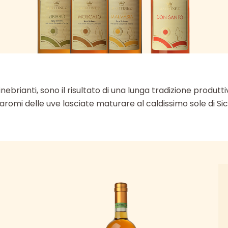
 e inebrianti, sono il risultato di una lunga tradizione produ
 aromi delle uve lasciate maturare al caldissimo sole di Sici
Questo
Qu
prodotto
pr
ha
ha
più
pi