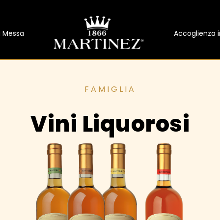
da Messa
Accoglienza i
Vini Liquorosi