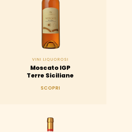
rianti.
zioni
ssono
sere
elte
lla
gina
VINI LIQUOROSI
l
Moscato IGP
odotto
Terre Siciliane
SCOPRI
esto
odotto