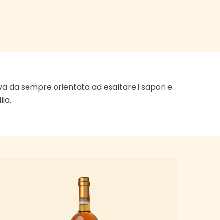
ttiva da sempre orientata ad esaltare i sapori e
lia.
esto
odotto
ù