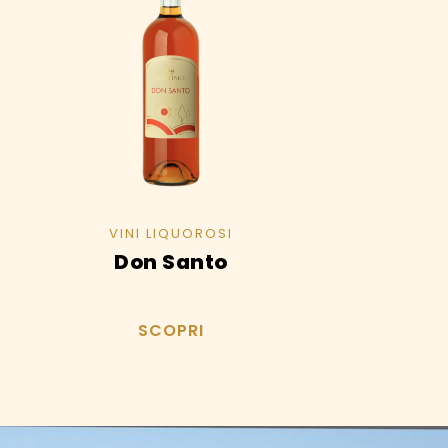
ù
rianti.
zioni
ssono
sere
elte
lla
gina
VINI LIQUOROSI
l
Don Santo
odotto
SCOPRI