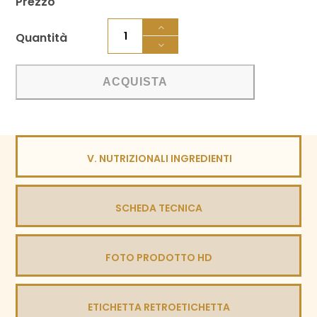
Prezzo
Zibibbo
IGP
Terre
Siciliane
ACQUISTA
quantità
V. NUTRIZIONALI INGREDIENTI
SCHEDA TECNICA
FOTO PRODOTTO HD
ETICHETTA RETROETICHETTA